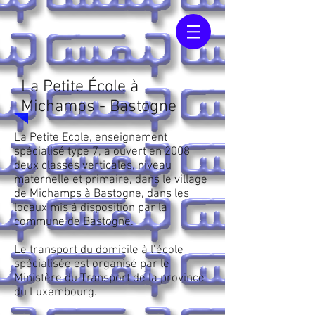
La Petite École à
Michamps - Bastogne
La Petite Ecole, enseignement
spécialisé type 7, a ouvert en 2008
deux classes verticales, niveau
maternelle et primaire, dans le village
de Michamps à Bastogne, dans les
locaux mis à disposition par la
commune de Bastogne.
Le transport du domicile à l’école
spécialisée est organisé par le
Ministère du Transport de la province
du Luxembourg.