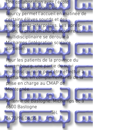
Une collaboration avec l’école
communale ordinaire de
Bourcy permet l’accueil en matinée de
certains élèves sourds et des
enseignants-interprètes. Les après-
midis, la prise en charge scolaire et
multidisciplinaire se déroule à
Michamps (intégration scolaire
partielle).
Pour les patients de la province du
Luxembourg, une partie du suivi
multidisciplinaire peut être effectué à
Michamps, en complémentarité de la
prise en charge au CMAP de
Montegnée.
Antenne de Bastogne: Michamps 8c à
6600 Bastogne
Tél.
0470/96.06.55