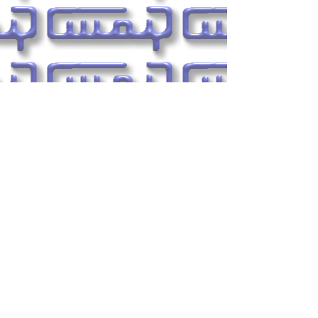
Centre Médical et Ecole
Chaussée Churchill, 79 à
4420 Montegnée (Liège)
Tél. 04/263.90.96 - 0496/
38.27.71
info@cmap.org